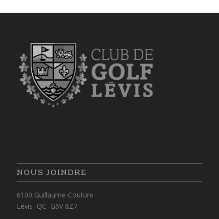
NOUS JOINDRE
6100,Guillaume-Couture
Lévis QC G6V 8Z7