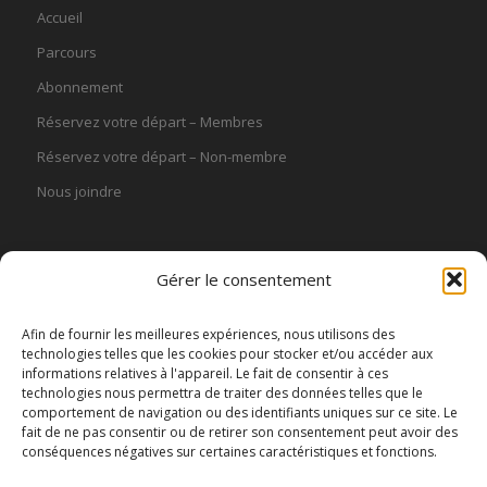
Accueil
Parcours
Abonnement
Réservez votre départ – Membres
Réservez votre départ – Non-membre
Nous joindre
Gérer le consentement
OFFRE D’EMPLOI
Afin de fournir les meilleures expériences, nous utilisons des
technologies telles que les cookies pour stocker et/ou accéder aux
informations relatives à l'appareil. Le fait de consentir à ces
Offre d’emploi Préposé aux sacs et bâtons
technologies nous permettra de traiter des données telles que le
13 juillet 2026 - 20 h 14 min
comportement de navigation ou des identifiants uniques sur ce site. Le
fait de ne pas consentir ou de retirer son consentement peut avoir des
Offre d’emploi Préposé à l’entretien du parcours
conséquences négatives sur certaines caractéristiques et fonctions.
27 mai 2026 - 9 h 36 min